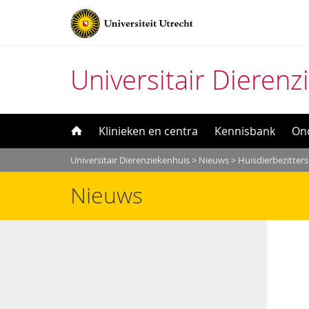
Universitair Dierenz
Direct
Klinieken en centra
Kennisbank
On
naar
Universitair Dierenziekenhuis
>
Nieuws
>
Huisdierbezitter
het
Nieuws
inhoud