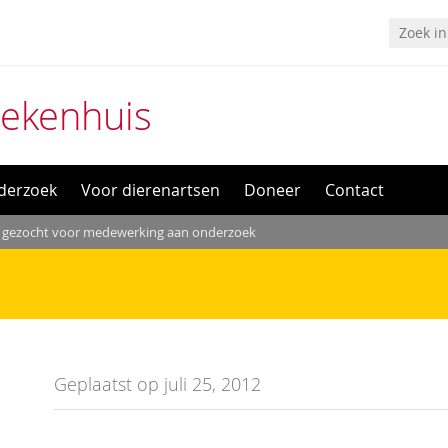
iekenhuis
derzoek
Voor dierenartsen
Doneer
Contact
s gezocht voor medewerking aan onderzoek
Geplaatst op juli 25, 2012