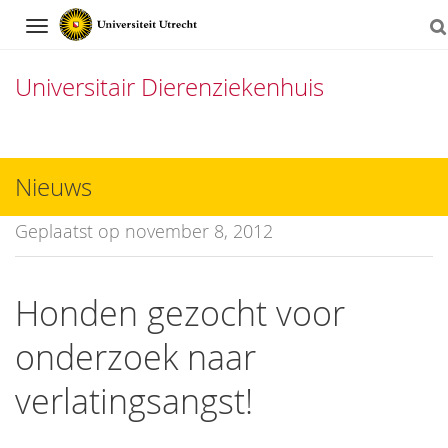
Navigation
Universitair Dierenziekenhuis
Direct
naar
Nieuws
het
Geplaatst op november 8, 2012
inhoud
Honden gezocht voor
onderzoek naar
verlatingsangst!