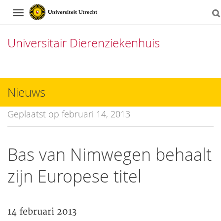
Navigation
Universitair Dierenziekenhuis
Direct
naar
Nieuws
het
Geplaatst op februari 14, 2013
inhoud
Bas van Nimwegen behaalt
zijn Europese titel
14 februari 2013