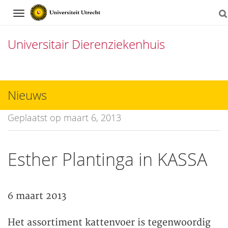
Navigation
Universitair Dierenziekenhuis
Direct
naar
Nieuws
het
Geplaatst op maart 6, 2013
inhoud
Esther Plantinga in KASSA
6 maart 2013
Het assortiment kattenvoer is tegenwoordig