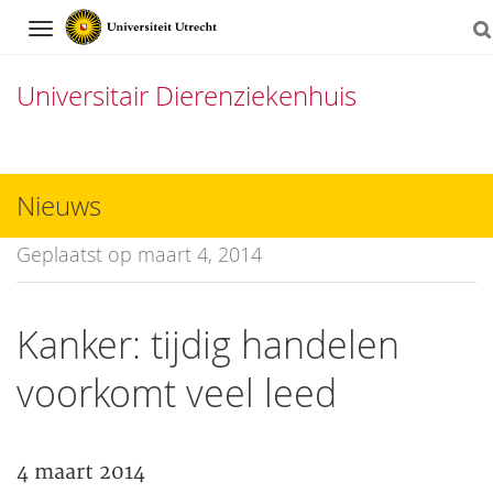
Navigation
Universitair Dierenziekenhuis
Direct
naar
Nieuws
het
Geplaatst op maart 4, 2014
inhoud
Kanker: tijdig handelen
voorkomt veel leed
4 maart 2014