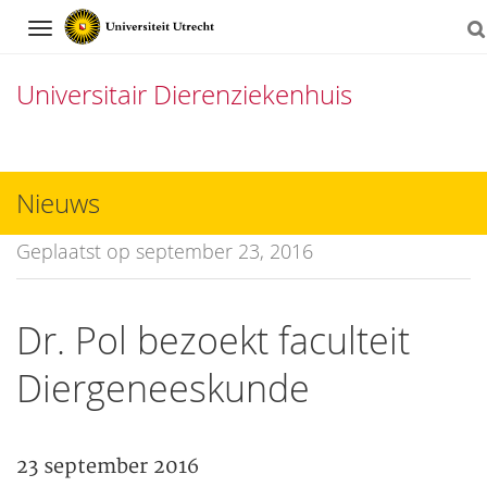
Navigation
Universitair Dierenziekenhuis
Direct
naar
Nieuws
het
Geplaatst op september 23, 2016
inhoud
Dr. Pol bezoekt faculteit
Diergeneeskunde
23 september 2016