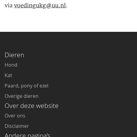
via
voedingukg@uu.nl
.
Dieren
Hond
Kat
Paard, pony of ezel
Overige dieren
Over deze website
Over ons
Disclaimer
Andere pagina’s