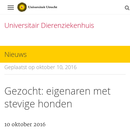
Navigation
Universitair Dierenziekenhuis
Direct
naar
Nieuws
het
Geplaatst op oktober 10, 2016
inhoud
Gezocht: eigenaren met
stevige honden
10 oktober 2016