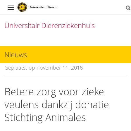
Navigation
Universitair Dierenziekenhuis
Direct
naar
Nieuws
het
Geplaatst op november 11, 2016
inhoud
Betere zorg voor zieke
veulens dankzij donatie
Stichting Animales