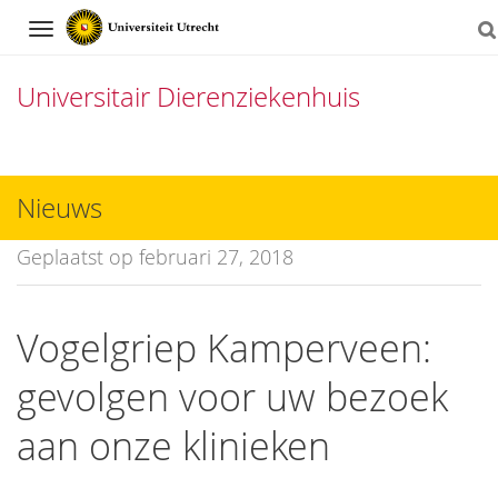
Navigation
Universitair Dierenziekenhuis
Direct
naar
Nieuws
het
Geplaatst op februari 27, 2018
inhoud
Vogelgriep Kamperveen:
gevolgen voor uw bezoek
aan onze klinieken