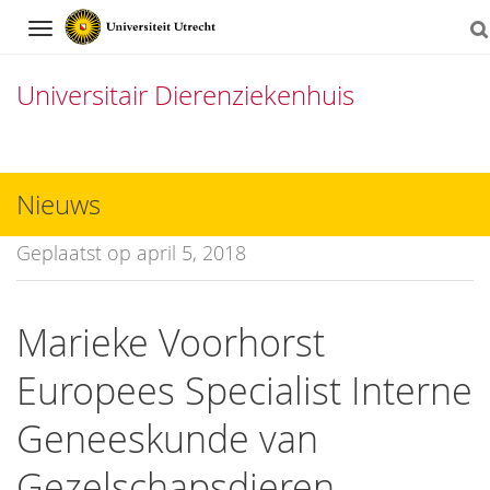
Navigation
Universitair Dierenziekenhuis
Direct
naar
Nieuws
het
Geplaatst op april 5, 2018
inhoud
Marieke Voorhorst
Europees Specialist Interne
Geneeskunde van
Gezelschapsdieren