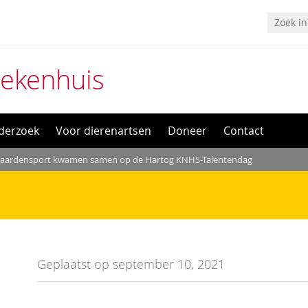
iekenhuis
derzoek
Voor dierenartsen
Doneer
Contact
aardensport kwamen samen op de Hartog KNHS-Talentendag
Geplaatst op september 10, 2021