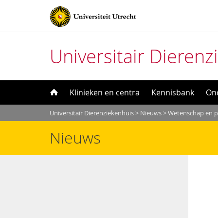
Universitair Dierenz
Direct
Klinieken en centra
Kennisbank
On
naar
Universitair Dierenziekenhuis
>
Nieuws
>
Wetenschap en p
het
Nieuws
inhoud