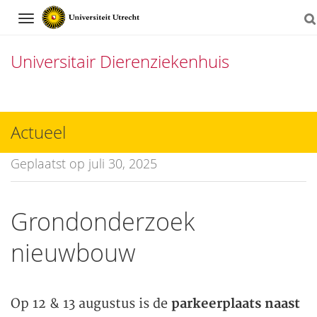
Navigation
Universitair Dierenziekenhuis
Direct
naar
Actueel
het
Geplaatst op juli 30, 2025
inhoud
Grondonderzoek
nieuwbouw
Op 12 & 13 augustus is de
parkeerplaats naast