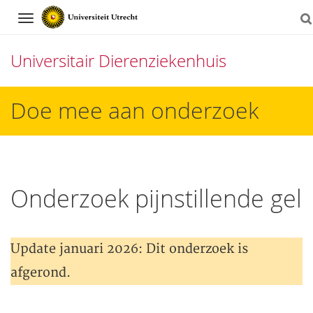
Navigation
Universitair Dierenziekenhuis
Direct
Doe mee aan onderzoek
naar
het
inhoud
Onderzoek pijnstillende gel
Update januari 2026: Dit onderzoek is
afgerond.