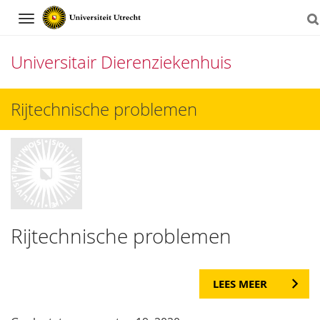
Navigation
Universitair Dierenziekenhuis
Direct
Rijtechnische problemen
naar
het
inhoud
Rijtechnische problemen
LEES MEER