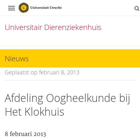
Navigation
Universitair Dierenziekenhuis
Direct
naar
Nieuws
het
Geplaatst op februari 8, 2013
inhoud
Afdeling Oogheelkunde bij
Het Klokhuis
8 februari 2013