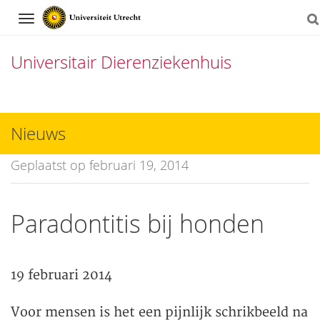
Navigation
Universitair Dierenziekenhuis
Direct
naar
Nieuws
het
Geplaatst op februari 19, 2014
inhoud
Paradontitis bij honden
19 februari 2014
Voor mensen is het een pijnlijk schrikbeeld na