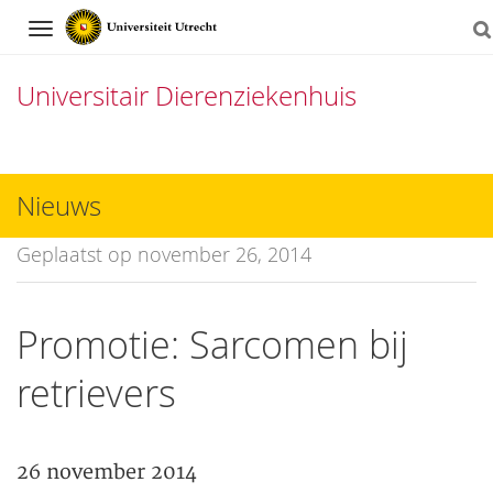
Navigation
Universitair Dierenziekenhuis
Direct
naar
Nieuws
het
Geplaatst op november 26, 2014
inhoud
Promotie: Sarcomen bij
retrievers
26 november 2014