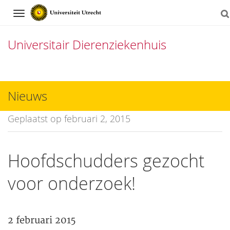
Navigation
Universitair Dierenziekenhuis
Direct
naar
Nieuws
het
Geplaatst op februari 2, 2015
inhoud
Hoofdschudders gezocht
voor onderzoek!
2 februari 2015