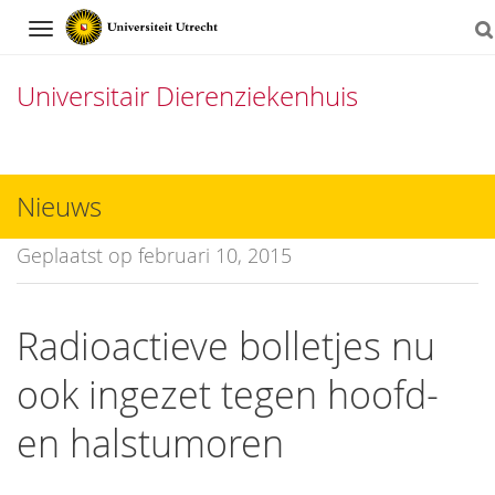
Navigation
Universitair Dierenziekenhuis
Direct
naar
Nieuws
het
Geplaatst op februari 10, 2015
inhoud
Radioactieve bolletjes nu
ook ingezet tegen hoofd-
en halstumoren