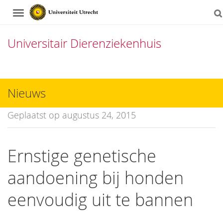
Navigation
Universitair Dierenziekenhuis
Direct
naar
Nieuws
het
Geplaatst op augustus 24, 2015
inhoud
Ernstige genetische
aandoening bij honden
eenvoudig uit te bannen