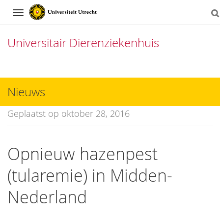
Navigation
Universitair Dierenziekenhuis
Direct
naar
Nieuws
het
Geplaatst op oktober 28, 2016
inhoud
Opnieuw hazenpest
(tularemie) in Midden-
Nederland