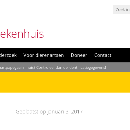
iekenhuis
derzoek
Voor dierenartsen
Doneer
Contact
aartpapegaai in huis? Controleer dan de identificatiegegevens!
Geplaatst op januari 3, 2017