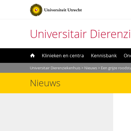
Universitair Dierenz
Direct
Klinieken en centra
Kennisbank
On
naar
Universitair Dierenziekenhuis
>
Nieuws
>
Een grijze roodst
het
Nieuws
inhoud