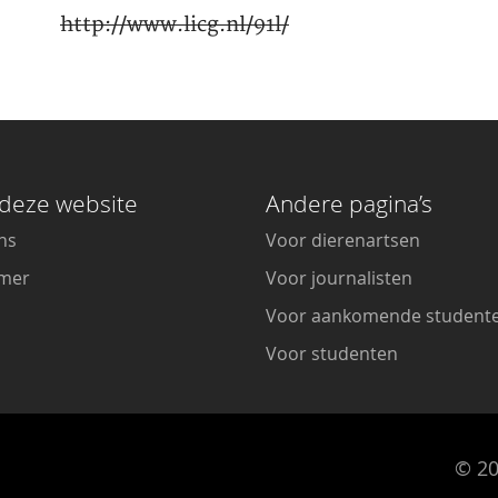
http://www.licg.nl/91l/
deze website
Andere pagina’s
ns
Voor dierenartsen
imer
Voor journalisten
Voor aankomende student
Voor studenten
© 20