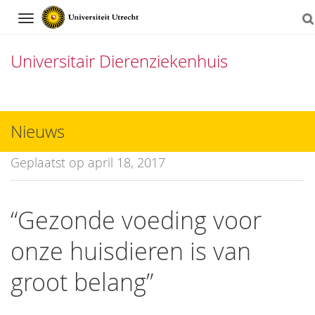
Navigation
Universitair Dierenziekenhuis
Direct
naar
Nieuws
het
Geplaatst op april 18, 2017
inhoud
“Gezonde voeding voor
onze huisdieren is van
groot belang”