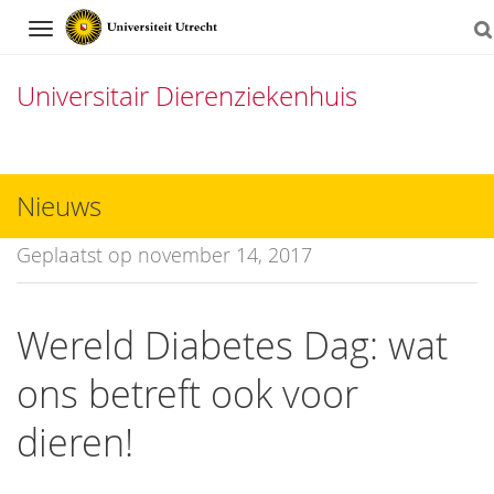
Navigation
Universitair Dierenziekenhuis
Direct
naar
Nieuws
het
Geplaatst op november 14, 2017
inhoud
Wereld Diabetes Dag: wat
ons betreft ook voor
dieren!