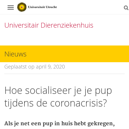
Navigation
Universitair Dierenziekenhuis
Direct
naar
Nieuws
het
Geplaatst op april 9, 2020
inhoud
Hoe socialiseer je je pup
tijdens de coronacrisis?
Als je net een pup in huis hebt gekregen,