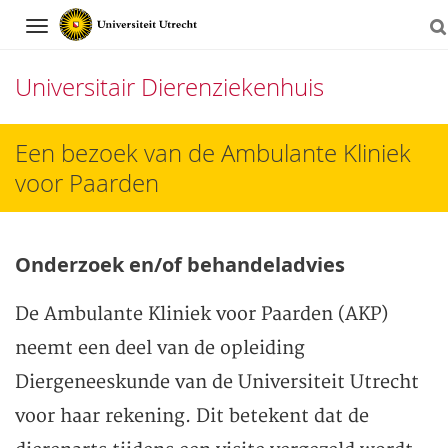
Navigation
Universitair Dierenziekenhuis
Direct
Een bezoek van de Ambulante Kliniek
naar
voor Paarden
het
inhoud
Onderzoek en/of behandeladvies
De Ambulante Kliniek voor Paarden (AKP)
neemt een deel van de opleiding
Diergeneeskunde van de Universiteit Utrecht
voor haar rekening. Dit betekent dat de