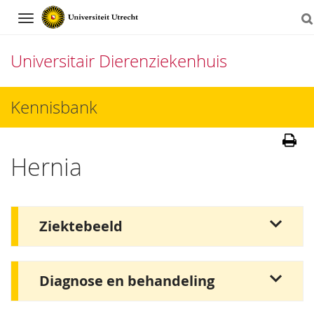
Navigation
Universitair Dierenziekenhuis
Direct
Kennisbank
naar
het
Hernia
inhoud
Ziektebeeld
Diagnose en behandeling