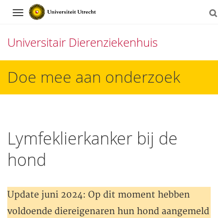
Navigation
Universitair Dierenziekenhuis
Direct
Doe mee aan onderzoek
naar
het
inhoud
Lymfeklierkanker bij de
hond
Update juni 2024: Op dit moment hebben
voldoende diereigenaren hun hond aangemeld