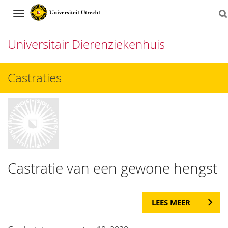
Navigation
Universitair Dierenziekenhuis
Direct
Castraties
naar
het
inhoud
Castratie van een gewone hengst
LEES MEER