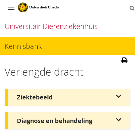
Navigation
Universitair Dierenziekenhuis
Direct
Kennisbank
naar
het
Verlengde dracht
inhoud
Ziektebeeld
Diagnose en behandeling