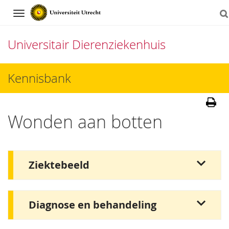
Navigation
Universitair Dierenziekenhuis
Direct
Kennisbank
naar
het
Wonden aan botten
inhoud
Ziektebeeld
Diagnose en behandeling