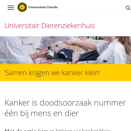
Navigation
Universitair Dierenziekenhuis
Direct
naar
het
inhoud
‘Samen krijgen we kanker klein’
Kanker is doodsoorzaak nummer
één bij mens en dier