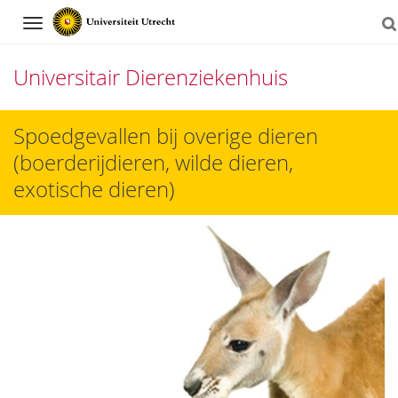
Navigation
Universitair Dierenziekenhuis
Direct
Spoedgevallen bij overige dieren
naar
(boerderijdieren, wilde dieren,
het
exotische dieren)
inhoud