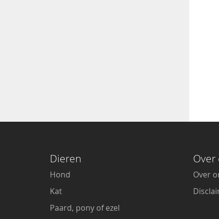
Dieren
Over 
Hond
Over o
Kat
Discla
Paard, pony of ezel