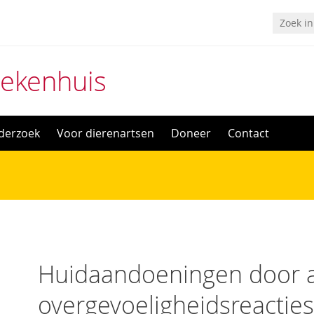
iekenhuis
derzoek
Voor dierenartsen
Doneer
Contact
ngen door allergische of overgevoeligheidsreacties
Huidaandoeningen door al
overgevoeligheidsreacties