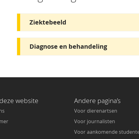
Ziektebeeld
Diagnose en behandeling
deze website
Andere pagina’s
ns
Voor dierenartsen
imer
Voor journalisten
Voor aankomende student