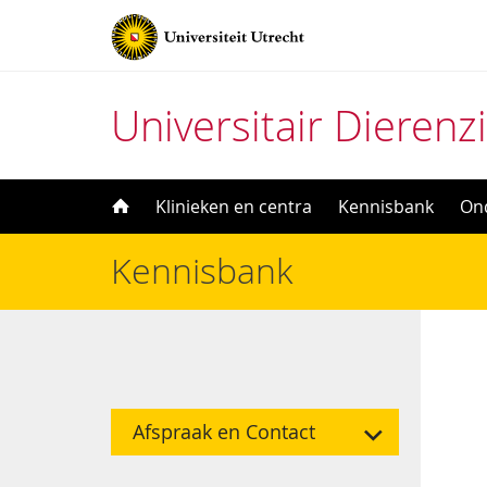
Universitair Dierenz
Direct
Klinieken en centra
Kennisbank
On
naar
Universitair Dierenziekenhuis
>
Kennisbank
>
Huidaandoeni
Kennisbank
het
inhoud
Afspraak en Contact