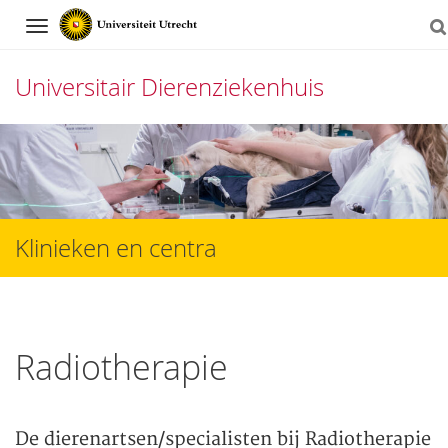
Navigation
Universitair Dierenziekenhuis
Direct
naar
het
inhoud
Klinieken en centra
Radiotherapie
De dierenartsen/specialisten bij Radiotherapie