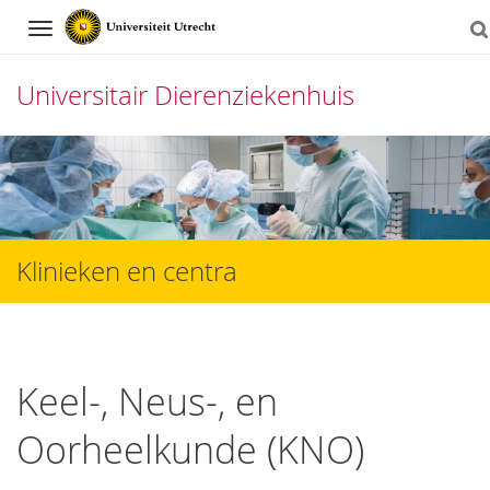
Navigation
Universitair Dierenziekenhuis
Direct
naar
het
inhoud
Klinieken en centra
Keel-, Neus-, en
Oorheelkunde (KNO)