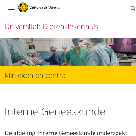
Navigation
Universitair Dierenziekenhuis
Direct
naar
het
inhoud
Klinieken en centra
Interne Geneeskunde
De afdeling Interne Geneeskunde onderzoekt