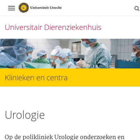
Navigation
Universitair Dierenziekenhuis
Direct
naar
het
inhoud
Klinieken en centra
Urologie
Op de polikliniek Urologie onderzoeken en